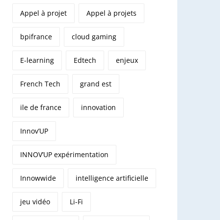
Appel à projet
Appel à projets
bpifrance
cloud gaming
E-learning
Edtech
enjeux
French Tech
grand est
ile de france
innovation
Innov’UP
INNOV’UP expérimentation
Innowwide
intelligence artificielle
jeu vidéo
Li-Fi