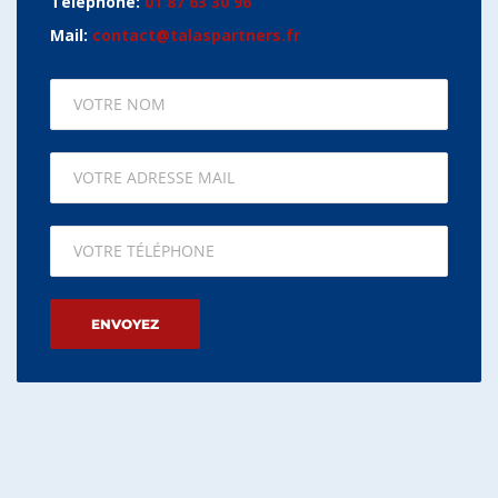
Téléphone:
01 87 63 30 96
Mail:
contact@talaspartners.fr
Please leave this field empty.