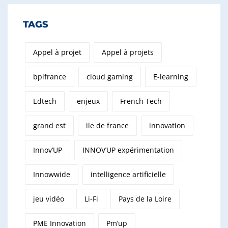
TAGS
Appel à projet
Appel à projets
bpifrance
cloud gaming
E-learning
Edtech
enjeux
French Tech
grand est
ile de france
innovation
Innov’UP
INNOV’UP expérimentation
Innowwide
intelligence artificielle
jeu vidéo
Li-Fi
Pays de la Loire
PME Innovation
Pm’up