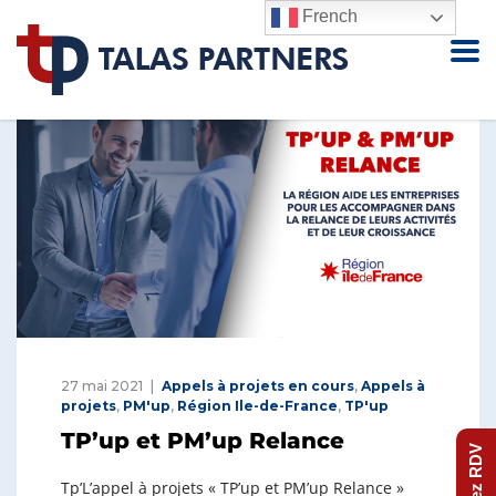
French
27 mai 2021
Appels à projets en cours
,
Appels à
projets
,
PM'up
,
Région Ile-de-France
,
TP'up
TP’up et PM’up Relance
Prenez RDV
Tp’L’appel à projets « TP’up et PM’up Relance »