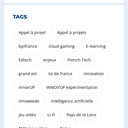
TAGS
Appel à projet
Appel à projets
bpifrance
cloud gaming
E-learning
Edtech
enjeux
French Tech
grand est
ile de france
innovation
Innov’UP
INNOV’UP expérimentation
Innowwide
intelligence artificielle
jeu vidéo
Li-Fi
Pays de la Loire