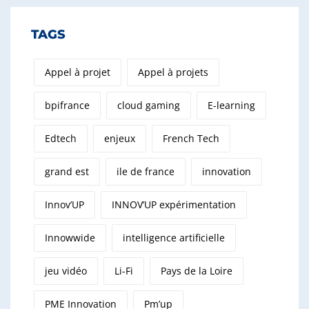
TAGS
Appel à projet
Appel à projets
bpifrance
cloud gaming
E-learning
Edtech
enjeux
French Tech
grand est
ile de france
innovation
Innov’UP
INNOV’UP expérimentation
Innowwide
intelligence artificielle
jeu vidéo
Li-Fi
Pays de la Loire
PME Innovation
Pm’up