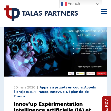
French
30 mars 2020
Appels à projets en cours
,
Appels
à projets
,
BPI France
,
Innov'up
,
Région Ile-de-
France
Prenez RDV
Innov’up Expérimentation
Intelligence artificielle (IA) et