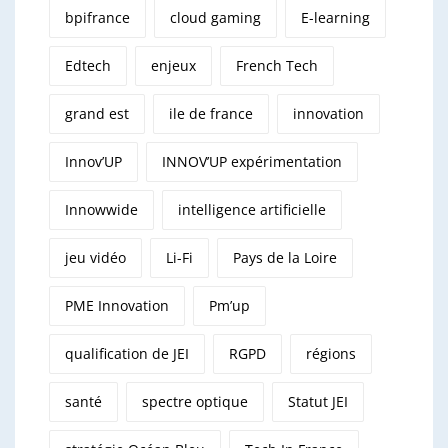
bpifrance
cloud gaming
E-learning
Edtech
enjeux
French Tech
grand est
ile de france
innovation
Innov’UP
INNOV’UP expérimentation
Innowwide
intelligence artificielle
jeu vidéo
Li-Fi
Pays de la Loire
PME Innovation
Pm’up
qualification de JEI
RGPD
régions
santé
spectre optique
Statut JEI