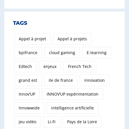
TAGS
Appel à projet
Appel à projets
bpifrance
cloud gaming
E-learning
Edtech
enjeux
French Tech
grand est
ile de france
innovation
Innov’UP
INNOV’UP expérimentation
Innowwide
intelligence artificielle
jeu vidéo
Li-Fi
Pays de la Loire