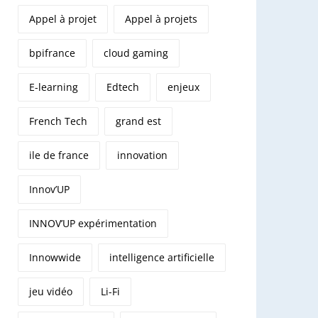
Appel à projet
Appel à projets
bpifrance
cloud gaming
E-learning
Edtech
enjeux
French Tech
grand est
ile de france
innovation
Innov’UP
INNOV’UP expérimentation
Innowwide
intelligence artificielle
jeu vidéo
Li-Fi