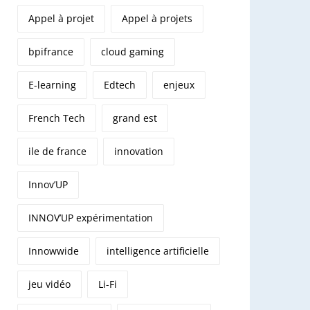
Appel à projet
Appel à projets
bpifrance
cloud gaming
E-learning
Edtech
enjeux
French Tech
grand est
ile de france
innovation
Innov’UP
INNOV’UP expérimentation
Innowwide
intelligence artificielle
jeu vidéo
Li-Fi