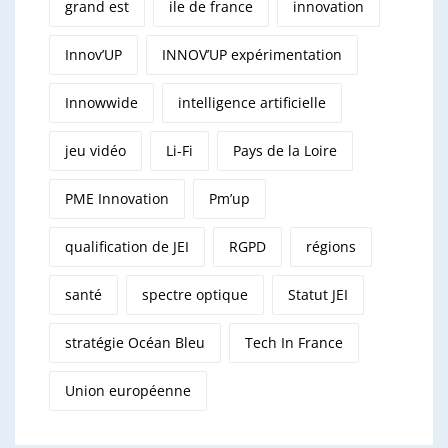
grand est
ile de france
innovation
Innov’UP
INNOV’UP expérimentation
Innowwide
intelligence artificielle
jeu vidéo
Li-Fi
Pays de la Loire
PME Innovation
Pm’up
qualification de JEI
RGPD
régions
santé
spectre optique
Statut JEI
stratégie Océan Bleu
Tech In France
Union européenne