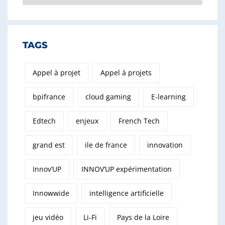
TAGS
Appel à projet
Appel à projets
bpifrance
cloud gaming
E-learning
Edtech
enjeux
French Tech
grand est
ile de france
innovation
Innov’UP
INNOV’UP expérimentation
Innowwide
intelligence artificielle
jeu vidéo
Li-Fi
Pays de la Loire