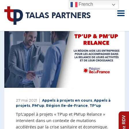
French
27 mai 2021
Appels à projets en cours
,
Appels à
projets
,
PM'up
,
Région Ile-de-France
,
TP'up
Tp’L’appel à projets « TP’up et PM’up Relance »
Prenez RDV
intervient dans un contexte de mutations
accélérées par la crise sanitaire et économique.