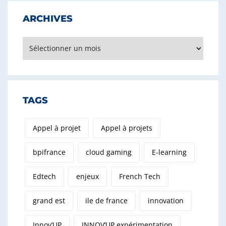
ARCHIVES
Archives
TAGS
Appel à projet
Appel à projets
bpifrance
cloud gaming
E-learning
Edtech
enjeux
French Tech
grand est
ile de france
innovation
Innov’UP
INNOV’UP expérimentation