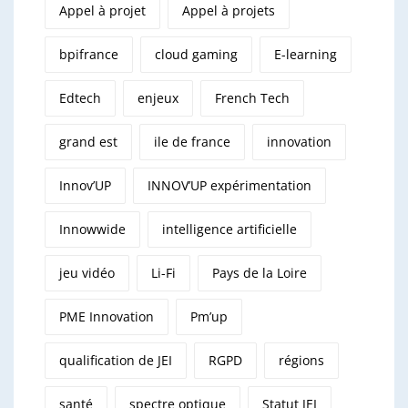
Appel à projet
Appel à projets
bpifrance
cloud gaming
E-learning
Edtech
enjeux
French Tech
grand est
ile de france
innovation
Innov’UP
INNOV’UP expérimentation
Innowwide
intelligence artificielle
jeu vidéo
Li-Fi
Pays de la Loire
PME Innovation
Pm’up
qualification de JEI
RGPD
régions
santé
spectre optique
Statut JEI