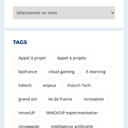
Archives
TAGS
Appel à projet
Appel à projets
bpifrance
cloud gaming
E-learning
Edtech
enjeux
French Tech
grand est
ile de france
innovation
Innov’UP
INNOV’UP expérimentation
Innowwide
intelligence artificielle