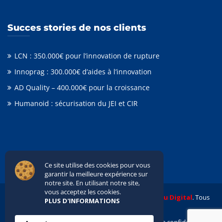
Succes stories de nos clients
LCN : 350.000€ pour l’innovation de rupture
Innoprag : 300.000€ d’aides à l’innovation
AD Quality – 400.000€ pour la croissance
Humanoid : sécurisation du JEI et CIR
Ce site utilise des cookies pour vous
garantir la meilleure expérience sur
notre site. En utilisant notre site,
vous acceptez les cookies.
© 2020 TALAS PARTNERS. Réalisé avec
Hiboou Digital
. Tous
PLUS D'INFORMATIONS
droits réservés.
Nous contacter
Mentions légales
Politique de confidentialité