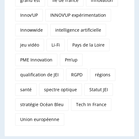
grand est
ile de france
innovation
Innov’UP
INNOV’UP expérimentation
Innowwide
intelligence artificielle
jeu vidéo
Li-Fi
Pays de la Loire
PME Innovation
Pm’up
qualification de JEI
RGPD
régions
santé
spectre optique
Statut JEI
stratégie Océan Bleu
Tech In France
Union européenne