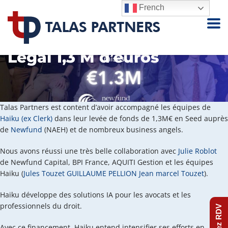
French
Levée de fonds – Haiku
Legal 1,3 M d’euros
Talas Partners est content d’avoir accompagné les équipes de
Haiku (ex Clerk)
dans leur levée de fonds de 1,3M€ en Seed auprès
de
Newfund
(NAEH) et de nombreux business angels.
Nous avons réussi une très belle collaboration avec
Julie Roblot
de Newfund Capital, BPI France, AQUITI Gestion et les équipes
Haiku (
Jules Touzet
GUILLAUME PELLION
Jean marcel Touzet
).
Haiku développe des solutions IA pour les avocats et les
professionnels du droit.
Prenez RDV
Avec ce financement, Haiku entend intensifier ses efforts en