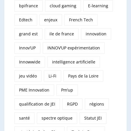
bpifrance
cloud gaming
E-learning
Edtech
enjeux
French Tech
grand est
ile de france
innovation
Innov’UP
INNOV’UP expérimentation
Innowwide
intelligence artificielle
jeu vidéo
Li-Fi
Pays de la Loire
PME Innovation
Pm’up
qualification de JEI
RGPD
régions
santé
spectre optique
Statut JEI