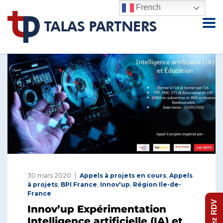
French
30 mars 2020
Appels à projets en cours
,
Appels
à projets
,
BPI France
,
Innov'up
,
Région Ile-de-
France
Prenez RDV
Innov’up Expérimentation
Intelligence artificielle (IA) et