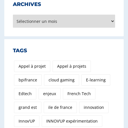
ARCHIVES
Archives
TAGS
Appel à projet
Appel à projets
bpifrance
cloud gaming
E-learning
Edtech
enjeux
French Tech
grand est
ile de france
innovation
Innov’UP
INNOV’UP expérimentation