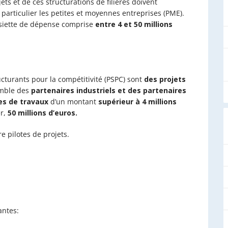
s et de ces structurations de filières doivent
 particulier les petites et moyennes entreprises (PME).
siette de dépense comprise
entre 4 et 50 millions
turants pour la compétitivité (
PSPC) sont
des
projets
mble des
partenaires industriels et des
partenaires
es de travaux
d’un montant
supérieur
à
4
millions
er,
50
millions d’euros.
 pilotes de projets.
antes
: