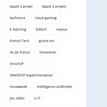
Appel à projet
Appel à projets
bpifrance
cloud gaming
E-learning
Edtech
enjeux
French Tech
grand est
ile de france
innovation
Innov’UP
INNOV’UP expérimentation
Innowwide
intelligence artificielle
jeu vidéo
Li-Fi