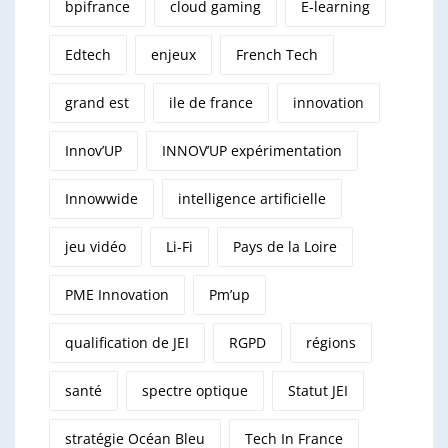
bpifrance
cloud gaming
E-learning
Edtech
enjeux
French Tech
grand est
ile de france
innovation
Innov’UP
INNOV’UP expérimentation
Innowwide
intelligence artificielle
jeu vidéo
Li-Fi
Pays de la Loire
PME Innovation
Pm’up
qualification de JEI
RGPD
régions
santé
spectre optique
Statut JEI
stratégie Océan Bleu
Tech In France