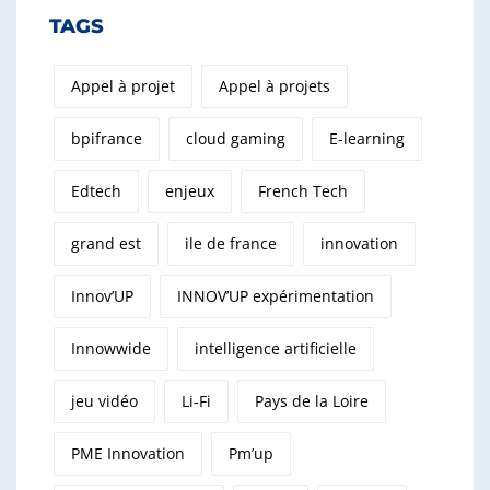
TAGS
Appel à projet
Appel à projets
bpifrance
cloud gaming
E-learning
Edtech
enjeux
French Tech
grand est
ile de france
innovation
Innov’UP
INNOV’UP expérimentation
Innowwide
intelligence artificielle
jeu vidéo
Li-Fi
Pays de la Loire
PME Innovation
Pm’up