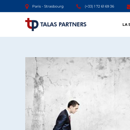
Paris - Strasbourg
(+33) 1 72 61 69 36
LA 