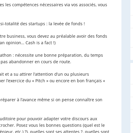
tes les compétences nécessaires via vos associés, vous
-totalité des startups : la levée de fonds !
otre business, vous devez au préalable avoir des fonds
an opinion… Cash is a fact !)
athon : nécessite une bonne préparation, du temps
r pas abandonner en cours de route.
t et a su attirer l’attention d’un ou plusieurs
er l’exercice du « Pitch » ou encore en bon français «
 préparer à l’avance même si on pense connaître son
uditoire pour pouvoir adapter votre discours aux
ccrocher. Posez vous les bonnes questions (quel est le
énieur, etc.) ?), quelles sont ses attentes ?, quelles sont