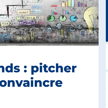
ds : pitcher
convaincre