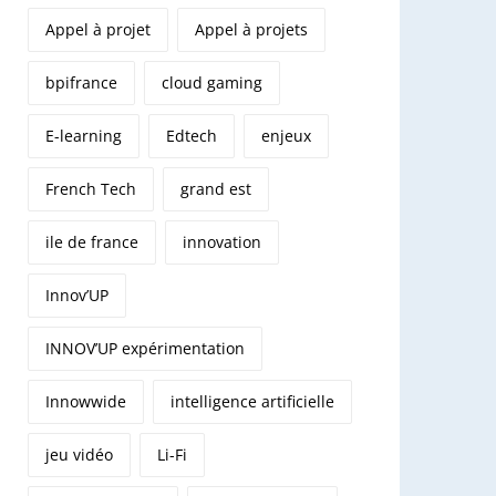
Appel à projet
Appel à projets
bpifrance
cloud gaming
E-learning
Edtech
enjeux
French Tech
grand est
ile de france
innovation
Innov’UP
INNOV’UP expérimentation
Innowwide
intelligence artificielle
jeu vidéo
Li-Fi