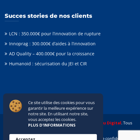
Succes stories de nos clients
LCN : 350.000€ pour l’innovation de rupture
Innoprag : 300.000€ d’aides à l’innovation
AD Quality – 400.000€ pour la croissance
Humanoid : sécurisation du JEI et CIR
Ce site utilise des cookies pour vous
garantir la meilleure expérience sur
notre site. En utilisant notre site,
vous acceptez les cookies.
© 2020 TALAS PARTNERS. Réalisé avec
Hiboou Digital
. Tous
PLUS D'INFORMATIONS
droits réservés.
Nous contacter
Mentions légales
Politique de confidentialité
Acceptez