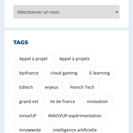
Archives
TAGS
Appel à projet
Appel à projets
bpifrance
cloud gaming
E-learning
Edtech
enjeux
French Tech
grand est
ile de france
innovation
Innov’UP
INNOV’UP expérimentation
Innowwide
intelligence artificielle